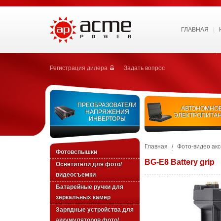
ГЛАВНАЯ
Регистрация дилера
Задать вопрос
ПРЕОБРАЗОВАТЕЛИ
АВТОНОМНО
НАПРЯЖЕНИЯ
ЭЛЕКТРОПИТА
ИНВЕРТОРЫ
Главная
/
Фото-видео ак
Фотовспышки
BG-E8 Battery grip
Осветители для фото/
видеосъемки
Батарейные ручки для
зеркальных камер
Зарядные устройства для
аккумуляторов фото/