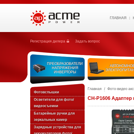
ГЛАВНАЯ
Регистрация дилера
Задать вопрос
ПРЕОБРАЗОВАТЕЛИ
АВТОНОМНО
НАПРЯЖЕНИЯ
ЭЛЕКТРОПИТА
ИНВЕРТОРЫ
Главная
/
Фото-видео ак
Фотовспышки
CH-P1606 Адаптер
Осветители для фото/
видеосъемки
Батарейные ручки для
зеркальных камер
Зарядные устройства для
аккумуляторов фото/