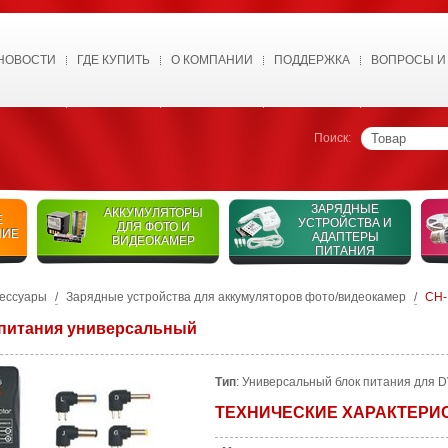
НОВОСТИ
ГДЕ КУПИТЬ
О КОМПАНИИ
ПОДДЕРЖКА
ВОПРОСЫ И
Поиск:
ЗАРЯДНЫЕ
АККУМУЛЯТОРЫ
Е
УСТРОЙСТВА И
ДЛЯ ФОТО И
НИЕ
АДАПТЕРЫ
ВИДЕОКАМЕР
ПИТАНИЯ
сессуары
/
Зарядные устройства для аккумуляторов фото/видеокамер
/
CH-
 питания универсальный
Тип
: Универсальный блок питания для D
ТЕХНИЧЕСКИЕ ХАРАКТЕРИ