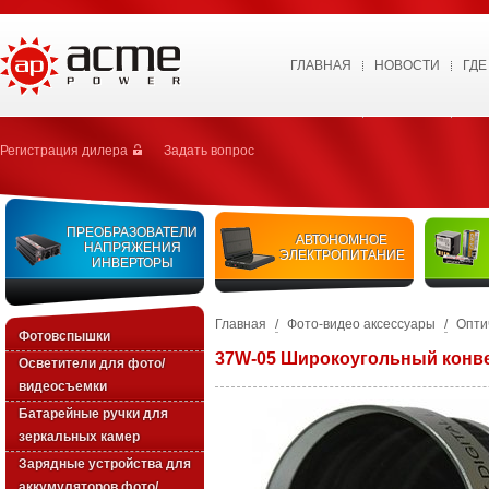
ГЛАВНАЯ
НОВОСТИ
ГДЕ
Регистрация дилера
Задать вопрос
ПРЕОБРАЗОВАТЕЛИ
АВТОНОМНОЕ
НАПРЯЖЕНИЯ
ЭЛЕКТРОПИТАНИЕ
ИНВЕРТОРЫ
Главная
/
Фото-видео аксессуары
/
Опти
Фотовспышки
37W-05 Широкоугольный конв
Осветители для фото/
видеосъемки
Батарейные ручки для
зеркальных камер
Зарядные устройства для
аккумуляторов фото/