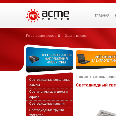
ГЛАВНАЯ
Регистрация дилера
Задать вопрос
ПРЕОБРАЗОВАТЕЛИ
АВТОНОМНО
НАПРЯЖЕНИЯ
ЭЛЕКТРОПИТА
ИНВЕРТОРЫ
Главная
/
Светодиодное
Светодиодные цокольные
Светодиодный све
лампы
Светильники для дома и
офиса
Светодиодные панели
Светодиодные трубки
T5/T8/T10