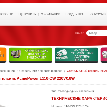
НОВОСТИ
ГДЕ КУПИТЬ
О КОМПАНИИ
ПОДДЕРЖКА
ВОПРОСЫ И
Поиск:
ЗАРЯДНЫЕ
АККУМУЛЯТОРЫ
Е
УСТРОЙСТВА И
ДЛЯ ФОТО И
НИЕ
АДАПТЕРЫ
ВИДЕОКАМЕР
ПИТАНИЯ
 освещение
/
Светильники для дома и офиса
/
Светодиодный светильник A
тильник AcmePower L110-CW 220V/10W
Тип
: Cветодиодный светильник
ТЕХНИЧЕСКИЕ ХАРАКТЕРИ
Модель L110-CW 220V/10W