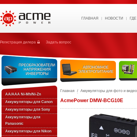
ГЛАВНАЯ
НОВОСТИ
ГДЕ
Регистрация дилера
Задать вопрос
ПРЕОБРАЗОВАТЕЛИ
АВТОНОМНОЕ
НАПРЯЖЕНИЯ
ЭЛЕКТРОПИТАНИЕ
ИНВЕРТОРЫ
Главная
/
Аккумуляторы для фото и виде
AA/AAA Ni-Mh/Ni-Zn
AcmePower DMW-BCG10E
Аккумуляторы для Canon
Аккумуляторы для Sony
Аккумуляторы для
Panasonic
Аккумуляторы для Nikon