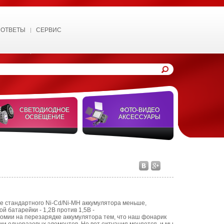
 ОТВЕТЫ
СЕРВИС
СВЕТОДИОДНОЕ
ФОТО-ВИДЕО
ОСВЕЩЕНИЕ
АКСЕССУАРЫ
е стандартного Ni-Cd/Ni-MH аккумулятора меньше,
 батарейки - 1,2В против 1,5В -
омии на перезарядке аккумулятора тем, что наш фонарик