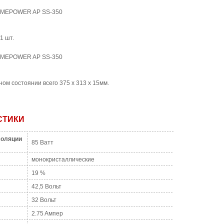
ACMEPOWER AP SS-350
1 шт.
ACMEPOWER AP SS-350
ом состоянии всего 375 x 313 x 15мм.
СТИКИ
соляции
85 Ватт
монокристаллические
19 %
42,5 Вольт
32 Вольт
2.75 Aмпер