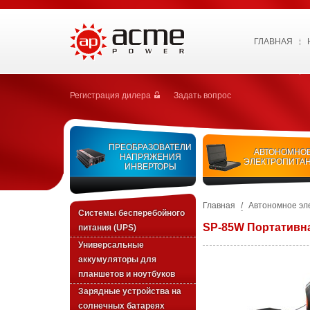
ГЛАВНАЯ
Регистрация дилера
Задать вопрос
ПРЕОБРАЗОВАТЕЛИ
АВТОНОМНО
НАПРЯЖЕНИЯ
ЭЛЕКТРОПИТА
ИНВЕРТОРЫ
Главная
/
Автономное эл
Системы бесперебойного
SP-85W Портативна
питания (UPS)
Универсальные
аккумуляторы для
планшетов и ноутбуков
Зарядные устройства на
солнечных батареях