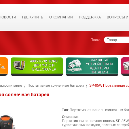
НОВОСТИ
ГДЕ КУПИТЬ
О КОМПАНИИ
ПОДДЕРЖКА
ВОПРОСЫ И
Поиск:
ЗАРЯДНЫЕ
АККУМУЛЯТОРЫ
Е
УСТРОЙСТВА И
ДЛЯ ФОТО И
НИЕ
АДАПТЕРЫ
ВИДЕОКАМЕР
ПИТАНИЯ
ектропитание
/
Портативные солнечные батареи
/
SP-85W Портативная с
я солнечная батарея
Тип
: Портативная панель солнечных ба
Описание
:
Портативная солнечная панель SP-85W
туристических походов, полевых лагерей,