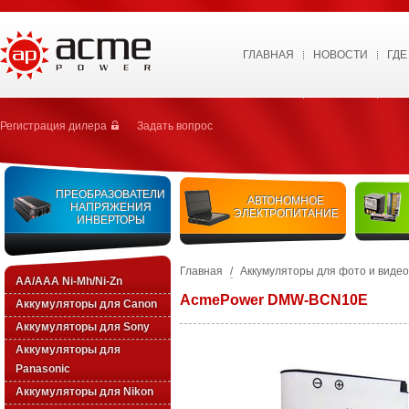
ГЛАВНАЯ
НОВОСТИ
ГДЕ
Регистрация дилера
Задать вопрос
ПРЕОБРАЗОВАТЕЛИ
АВТОНОМНОЕ
НАПРЯЖЕНИЯ
ЭЛЕКТРОПИТАНИЕ
ИНВЕРТОРЫ
Главная
/
Аккумуляторы для фото и виде
AA/AAA Ni-Mh/Ni-Zn
AcmePower DMW-BCN10E
Аккумуляторы для Canon
Аккумуляторы для Sony
Аккумуляторы для
Panasonic
Аккумуляторы для Nikon