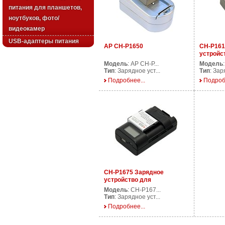
питания для планшетов,
ноутбуков, фото/
видеокамер
USB-адаптеры питания
AP CH-P1650
CH-P161
устройс
аккумул
Модель
: AP CH-P...
Модель
видеока
Тип
: Зарядное уст...
Тип
: Зар
Подробнее...
Подроб
CH-P1675 Зарядное
устройство для
аккумуляторов фото/
Модель
: CH-P167...
видеокамер
Тип
: Зарядное уст...
Подробнее...