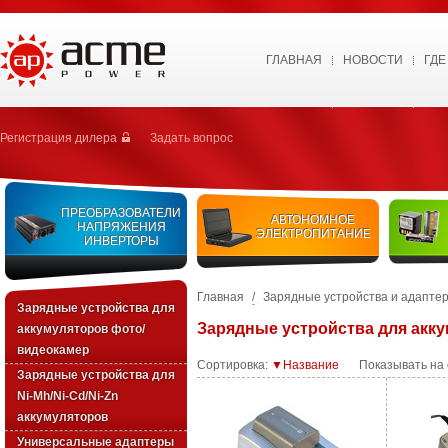
ГЛАВНАЯ
НОВОСТИ
ГДЕ
Регистрация дилера
Задать вопрос
ПРЕОБРАЗОВАТЕЛИ
АВТОНОМНОЕ
НАПРЯЖЕНИЯ
ЭЛЕКТРОПИТАНИЕ
ИНВЕРТОРЫ
Главная
/
Зарядные устройства и адапте
Зарядные устройства для
Зарядные устройства для акк
аккумуляторов фото/
видеокамер
Сортировка:
▼Название
Показывать на
Зарядные уcтройства для
Ni-Mh/Ni-Cd/Ni-Zn
аккумуляторов
Универсальные адаптеры