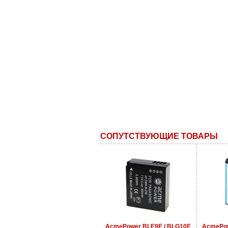
СОПУТСТВУЮЩИЕ ТОВАРЫ
AcmePower BLE9E / BLG10E
AcmePow