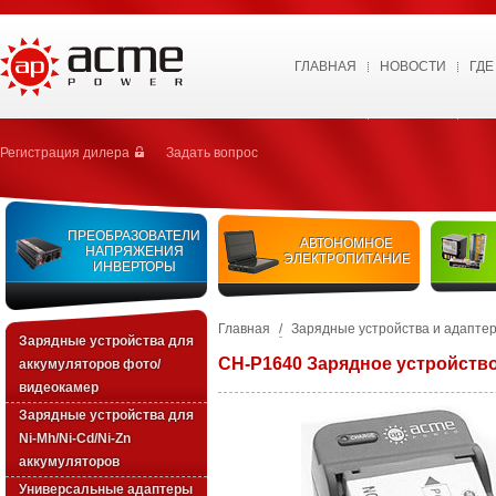
ГЛАВНАЯ
НОВОСТИ
ГДЕ
Регистрация дилера
Задать вопрос
ПРЕОБРАЗОВАТЕЛИ
АВТОНОМНОЕ
НАПРЯЖЕНИЯ
ЭЛЕКТРОПИТАНИЕ
ИНВЕРТОРЫ
Главная
/
Зарядные устройства и адапте
Зарядные устройства для
CH-P1640 Зарядное устройств
аккумуляторов фото/
видеокамер
Зарядные уcтройства для
Ni-Mh/Ni-Cd/Ni-Zn
аккумуляторов
Универсальные адаптеры