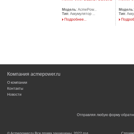
Модель
: AcmePow...
Модель
Тип
: Аккумулятор ...
Тип
: Акк
Подробнее...
Подроб
Компания acmepower.ru
О компании
Контакты
Новости
Отправляя любую форму обратной
© Acmepower.ru Все права защищены. 2022 год
Справки