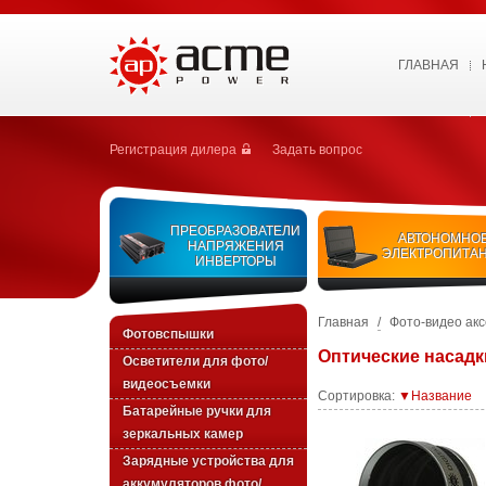
ГЛАВНАЯ
Регистрация дилера
Задать вопрос
ПРЕОБРАЗОВАТЕЛИ
АВТОНОМНО
НАПРЯЖЕНИЯ
ЭЛЕКТРОПИТА
ИНВЕРТОРЫ
Главная
/
Фото-видео ак
Фотовспышки
Оптические насадк
Осветители для фото/
видеосъемки
Сортировка:
▼Название
Батарейные ручки для
зеркальных камер
Зарядные устройства для
аккумуляторов фото/