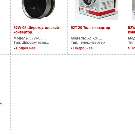
37W-05 Широкоугольный
52T-20 Телеконвертор
52W
конвертор
кон
Модель
: 37W-05 ...
Модель
: 52T-20 ...
Мо
Тип
: Широкоугольн...
Тип
: Телеконвертер
Тип
Подробнее...
Подробнее...
По
й