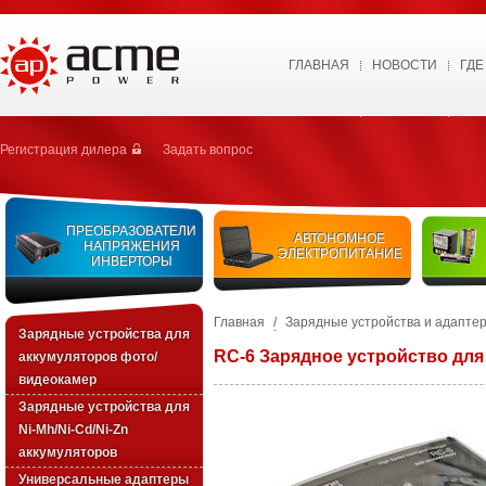
ГЛАВНАЯ
НОВОСТИ
ГДЕ
Регистрация дилера
Задать вопрос
ПРЕОБРАЗОВАТЕЛИ
АВТОНОМНОЕ
НАПРЯЖЕНИЯ
ЭЛЕКТРОПИТАНИЕ
ИНВЕРТОРЫ
Главная
/
Зарядные устройства и адапте
Зарядные устройства для
RC-6 Зарядное устройство для
аккумуляторов фото/
видеокамер
Зарядные уcтройства для
Ni-Mh/Ni-Cd/Ni-Zn
аккумуляторов
Универсальные адаптеры