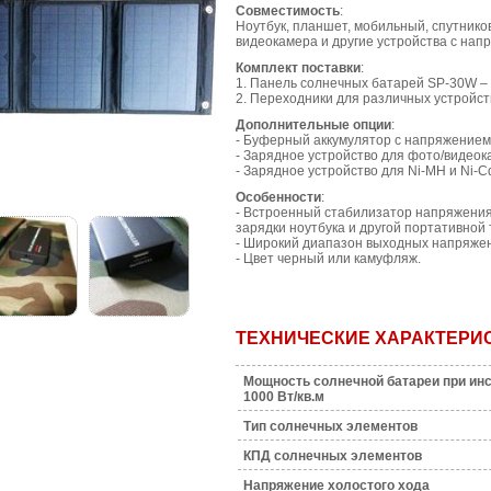
Совместимость
:
Ноутбук, планшет, мобильный, спутнико
видеокамера и другие устройства с напр
Комплект поставки
:
1. Панель солнечных батарей SP-30W – 
2. Переходники для различных устройств
Дополнительные опции
:
- Буферный аккумулятор с напряжением з
- Зарядное устройство для фото/видеок
- Зарядное устройство для Ni-MH и Ni-C
Особенности
:
- Встроенный стабилизатор напряжения
зарядки ноутбука и другой портативной
- Широкий диапазон выходных напряжений
- Цвет черный или камуфляж.
ТЕХНИЧЕСКИЕ ХАРАКТЕРИ
Мощность солнечной батареи при ин
1000 Вт/кв.м
Тип солнечных элементов
КПД солнечных элементов
Напряжение холостого хода