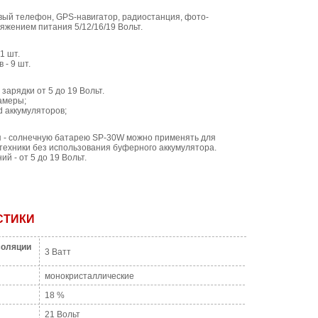
вый телефон, GPS-навигатор, радиостанция, фото-
яжением питания 5/12/16/19 Вольт.
1 шт.
 - 9 шт.
арядки от 5 до 19 Вольт.
амеры;
d аккумуляторов;
 - солнечную батарею SP-30W можно применять для
 техники без использования буферного аккумулятора.
 - от 5 до 19 Вольт.
СТИКИ
соляции
3 Ватт
монокристаллические
18 %
21 Вольт