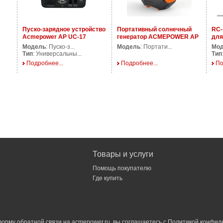
Пуско-зарядное устройство
Портативный солнечный
RC-
Acmepower AP UC-17
генератор ACMEPOWER AP
для
SS-350
Модель
: Пуско-з...
Модель
: Портати...
Мо
Тип
: Универсальны...
Тип
Подробнее...
Подробнее...
По
Товары и услуги
Помощь покупателю
Где купить
орму обратной связи на acmepower.ru, вы соглашаетесь с
Политикой конфид