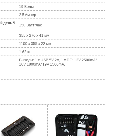
19 Вольт
2.5 Aмпер
й день 5
150 Ватт*час
355 x 270 x 41 мм
1100 x 355 x 22 мм
1.62 кг
Выходы: 1 x USB 5V 2A, 1 х DC: 12V 2500mA/
16V 1800mA/ 19V 1500mA.