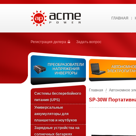
ГЛАВНАЯ
Регистрация дилера
Задать вопрос
ПРЕОБРАЗОВАТЕЛИ
АВТОНОМНО
НАПРЯЖЕНИЯ
ЭЛЕКТРОПИТА
ИНВЕРТОРЫ
Главная
/
Автономное эл
Системы бесперебойного
SP-30W Портативна
питания (UPS)
Универсальные
аккумуляторы для
планшетов и ноутбуков
Зарядные устройства на
солнечных батареях