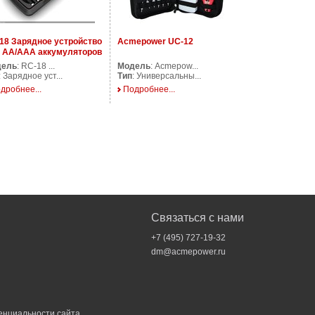
18 Зарядное устройство
Acmepower UC-12
 AA/AAA аккумуляторов
дель
: RC-18 ...
Модель
: Acmepow...
: Зарядное уст...
Тип
: Универсальны...
дробнее...
Подробнее...
Связаться с нами
+7 (495) 727-19-32
dm@acmepower.ru
енциальности
сайта