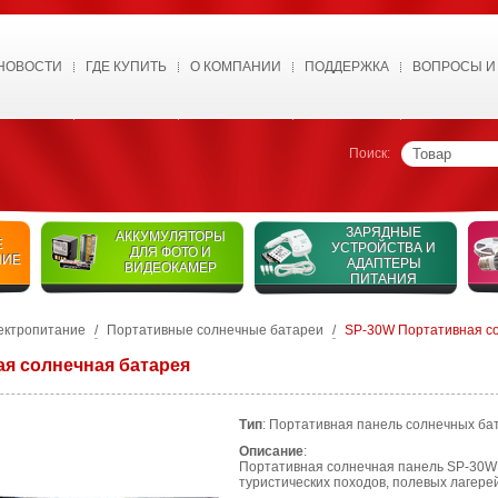
НОВОСТИ
ГДЕ КУПИТЬ
О КОМПАНИИ
ПОДДЕРЖКА
ВОПРОСЫ И
Поиск:
ЗАРЯДНЫЕ
АККУМУЛЯТОРЫ
Е
УСТРОЙСТВА И
ДЛЯ ФОТО И
НИЕ
АДАПТЕРЫ
ВИДЕОКАМЕР
ПИТАНИЯ
ектропитание
/
Портативные солнечные батареи
/
SP-30W Портативная с
я солнечная батарея
Тип
: Портативная панель солнечных ба
Описание
:
Портативная солнечная панель SP-30W
туристических походов, полевых лагерей,