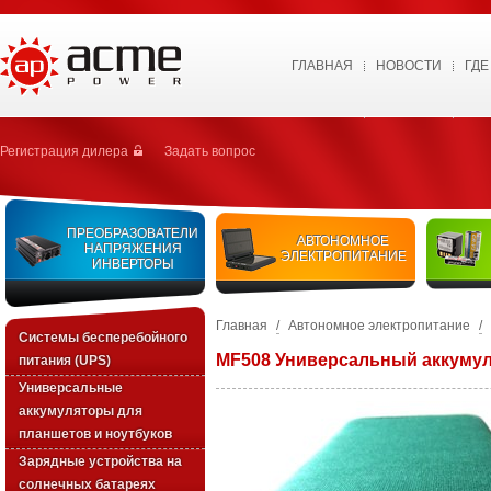
ГЛАВНАЯ
НОВОСТИ
ГДЕ
Регистрация дилера
Задать вопрос
ПРЕОБРАЗОВАТЕЛИ
АВТОНОМНОЕ
НАПРЯЖЕНИЯ
ЭЛЕКТРОПИТАНИЕ
ИНВЕРТОРЫ
Главная
/
Автономное электропитание
/
Системы бесперебойного
MF508 Универсальный аккумул
питания (UPS)
Универсальные
аккумуляторы для
планшетов и ноутбуков
Зарядные устройства на
солнечных батареях