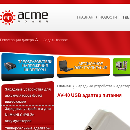
ГЛАВНАЯ
НОВОСТИ
ГДЕ
Регистрация дилера
Задать вопрос
ПРЕОБРАЗОВАТЕЛИ
АВТОНОМНОЕ
НАПРЯЖЕНИЯ
ЭЛЕКТРОПИТАНИЕ
ИНВЕРТОРЫ
Главная
/
Зарядные устройства и адапте
Зарядные устройства для
AV-40 USB адаптер питания
аккумуляторов фото/
видеокамер
Зарядные уcтройства для
Ni-Mh/Ni-Cd/Ni-Zn
аккумуляторов
Универсальные адаптеры