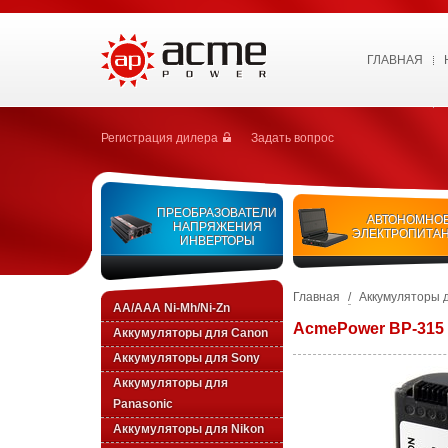
ГЛАВНАЯ
Регистрация дилера
Задать вопрос
ПРЕОБРАЗОВАТЕЛИ
АВТОНОМНО
НАПРЯЖЕНИЯ
ЭЛЕКТРОПИТА
ИНВЕРТОРЫ
Главная
/
Аккумуляторы 
AA/AAA Ni-Mh/Ni-Zn
AcmePower BP-315
Аккумуляторы для Canon
Аккумуляторы для Sony
Аккумуляторы для
Panasonic
Аккумуляторы для Nikon