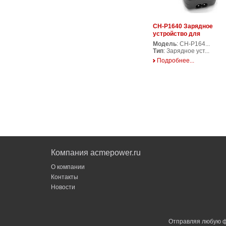
CH-P1640 Зарядное
устройство для
аккумуляторов фото/
Модель
: CH-P164...
видеокамер
Тип
: Зарядное уст...
Подробнее...
Компания acmepower.ru
О компании
Контакты
Новости
Отправляя любую ф