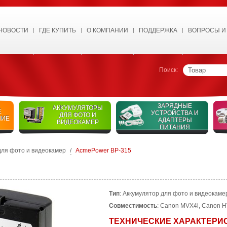
НОВОСТИ
ГДЕ КУПИТЬ
О КОМПАНИИ
ПОДДЕРЖКА
ВОПРОСЫ И
Поиск:
ЗАРЯДНЫЕ
АККУМУЛЯТОРЫ
Е
УСТРОЙСТВА И
ДЛЯ ФОТО И
НИЕ
АДАПТЕРЫ
ВИДЕОКАМЕР
ПИТАНИЯ
для фото и видеокамер
/
AcmePower BP-315
Тип
: Аккумулятор для фото и видеокамер
Совместимость
: Canon MVX4i, Canon 
ТЕХНИЧЕСКИЕ ХАРАКТЕРИ