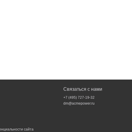
Связаться с нами
+7 (495) 727-19-32
dm@acmepower.ru
енциальности
сайта