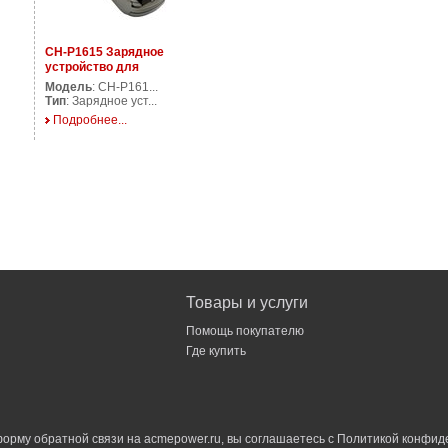
CH-P1615 Зарядное
устройство для
аккумуляторов фото/
Модель
: CH-P161...
видеокамер
Тип
: Зарядное уст...
Подробнее...
Товары и услуги
Помощь покупателю
Где купить
орму обратной связи на acmepower.ru, вы соглашаетесь с
Политикой конфид