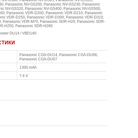
c NV-GS80, Panasonic NV-GS85, Panasonic NV-GS120,
0, Panasonic NV-GS200, Panasonic NV-GS230, Panasonic
nic NV-GS320, Panasonic NV-GS400, Panasonic NV-GS500,
60, Panasonic VDR-D200, Panasonic VDR-D210, Panasonic
nic VDR-D250, Panasonic VDR-D300, Panasonic VDR-D310,
, Panasonic VDR-M70, Panasonic SDR-H20, Panasonic SDR-
DR-H250, Panasonic SDR-H280
Power DU14 / VBD140
СТИКИ
Panasonic CGA-DU14, Panasonic CGA-DU06,
Panasonic CGA-DU07
1300 mAh
7.4 V