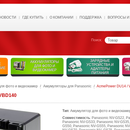
НОВОСТИ
ГДЕ КУПИТЬ
О КОМПАНИИ
ПОДДЕРЖКА
ВОПРОСЫ И
Поиск:
ЗАРЯДНЫЕ
АККУМУЛЯТОРЫ
Е
УСТРОЙСТВА И
ДЛЯ ФОТО И
НИЕ
АДАПТЕРЫ
ВИДЕОКАМЕР
ПИТАНИЯ
для фото и видеокамер
/
Аккумуляторы для Panasonic
/
AcmePower DU14 /
 VBD140
Тип
: Аккумулятор для фото и видеокамер
Совместимость
: Panasonic NV-GS22, P
Panasonic NV-GS33, Panasonic NV-GS35,
GS50, Panasonic NV-GS55, Panasonic NV