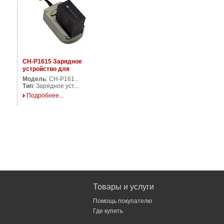
CH-P1615 Зарядное
устройство для
аккумуляторов фото/
Модель
: CH-P161...
видеокамер
Тип
: Зарядное уст...
Подробнее...
Товары и услуги
Помощь покупателю
Где купить