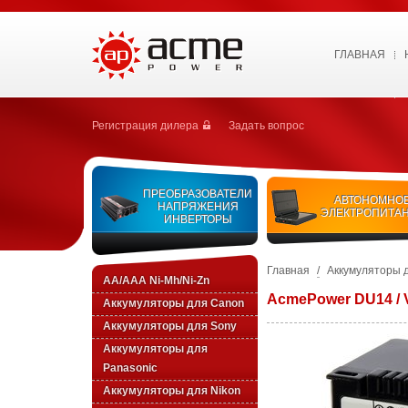
ГЛАВНАЯ
Регистрация дилера
Задать вопрос
ПРЕОБРАЗОВАТЕЛИ
АВТОНОМНО
НАПРЯЖЕНИЯ
ЭЛЕКТРОПИТА
ИНВЕРТОРЫ
Главная
/
Аккумуляторы 
AA/AAA Ni-Mh/Ni-Zn
AcmePower DU14 /
Аккумуляторы для Canon
Аккумуляторы для Sony
Аккумуляторы для
Panasonic
Аккумуляторы для Nikon