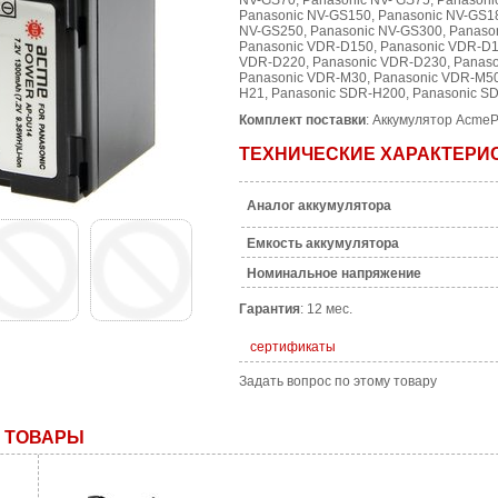
NV-GS70, Panasonic NV- GS75, Panasoni
Panasonic NV-GS150, Panasonic NV-GS18
NV-GS250, Panasonic NV-GS300, Panaso
Panasonic VDR-D150, Panasonic VDR-D1
VDR-D220, Panasonic VDR-D230, Panaso
Panasonic VDR-M30, Panasonic VDR-M50
H21, Panasonic SDR-H200, Panasonic S
Комплект поставки
: Аккумулятор Acme
ТЕХНИЧЕСКИЕ ХАРАКТЕРИ
Аналог аккумулятора
Емкость аккумулятора
Номинальное напряжение
Гарантия
: 12 мес.
сертификаты
Задать вопрос по этому товару
 ТОВАРЫ