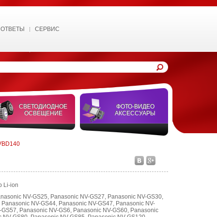
 ОТВЕТЫ
СЕРВИС
СВЕТОДИОДНОЕ
ФОТО-ВИДЕО
ОСВЕЩЕНИЕ
АКСЕССУАРЫ
 VBD140
 Li-ion
anasonic NV-GS25, Panasonic NV-GS27, Panasonic NV-GS30,
 Panasonic NV-GS44, Panasonic NV-GS47, Panasonic NV-
-GS57, Panasonic NV-GS6, Panasonic NV-GS60, Panasonic