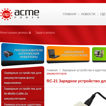
ГЛАВНАЯ
НОВОСТИ
ГДЕ
Регистрация дилера
Задать вопрос
ПРЕОБРАЗОВАТЕЛИ
АВТОНОМНОЕ
НАПРЯЖЕНИЯ
ЭЛЕКТРОПИТАНИЕ
ИНВЕРТОРЫ
Главная
/
Зарядные устройства и адапте
Зарядные устройства для
аккумуляторов
аккумуляторов фото/
RC-21 Зарядное устройство д
видеокамер
Зарядные уcтройства для
Ni-Mh/Ni-Cd/Ni-Zn
аккумуляторов
Универсальные адаптеры