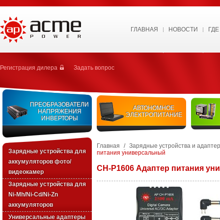
ГЛАВНАЯ
НОВОСТИ
ГДЕ
Регистрация дилера
Задать вопрос
ПРЕОБРАЗОВАТЕЛИ
АВТОНОМНОЕ
НАПРЯЖЕНИЯ
ЭЛЕКТРОПИТАНИЕ
ИНВЕРТОРЫ
Главная
/
Зарядные устройства и адапте
Зарядные устройства для
питания универсальный
аккумуляторов фото/
CH-P1606 Адаптер питания ун
видеокамер
Зарядные уcтройства для
Ni-Mh/Ni-Cd/Ni-Zn
аккумуляторов
Универсальные адаптеры