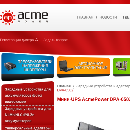
ГЛАВНАЯ
НОВОСТИ
ГДЕ
Регистрация дилера
Задать вопрос
ПРЕОБРАЗОВАТЕЛИ
АВТОНОМНОЕ
НАПРЯЖЕНИЯ
ЭЛЕКТРОПИТАНИЕ
ИНВЕРТОРЫ
Главная
/
Зарядные устройства и адапте
Зарядные устройства для
DPA-0502
аккумуляторов фото/
Мини-UPS AcmePower DPA-050
видеокамер
Зарядные уcтройства для
Ni-Mh/Ni-Cd/Ni-Zn
аккумуляторов
Универсальные адаптеры