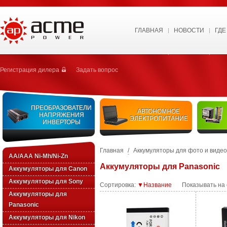
ГЛАВНАЯ
НОВОСТИ
ГДЕ
Регистрация дилера
Задать вопрос
ПРЕОБРАЗОВАТЕЛИ
АВТОНОМНОЕ
НАПРЯЖЕНИЯ
ЭЛЕКТРОПИТАНИЕ
ИНВЕРТОРЫ
Главная
/
Аккумуляторы для фото и виде
AA/AAA Ni-Mh/Ni-Zn
Аккумуляторы для Panasonic
Аккумуляторы для Canon
Аккумуляторы для Sony
Сортировка:
▼Название
Показывать на
Аккумуляторы для
Panasonic
Аккумуляторы для Nikon