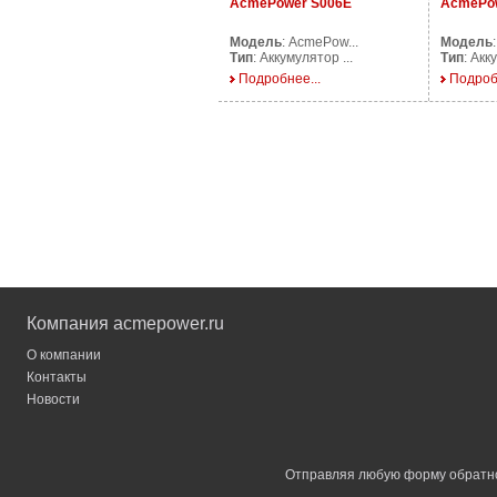
AcmePower S006E
AcmePo
Модель
: AcmePow...
Модель
Тип
: Аккумулятор ...
Тип
: Акк
Подробнее...
Подроб
Компания acmepower.ru
О компании
Контакты
Новости
Отправляя любую форму обратной